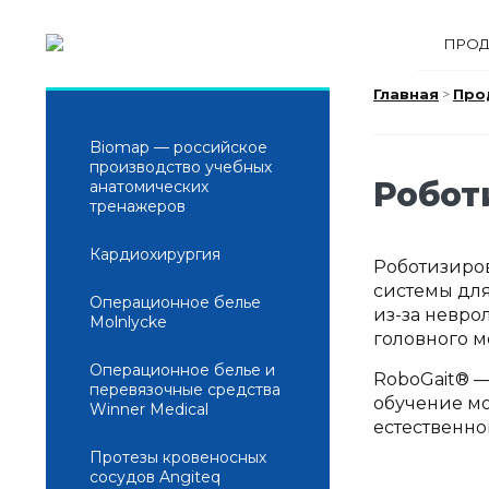
ПРОД
Главная
>
Про
Biomap — российское
производство учебных
Робот
анатомических
тренажеров
Кардиохирургия
Роботизиров
системы для
Операционное белье
из-за невро
Molnlycke
головного м
Операционное белье и
RoboGait® —
перевязочные средства
обучение мо
Winner Medical
естественно
Протезы кровеносных
сосудов Angiteq