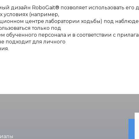
ый дизайн RoboGait® позволяет использовать его 
 условиях (например,
ационном центре лаборатории ходьбы) под наблюде
льзоваться только под
 обученного персонала и в соответствии с прилаг
не подходит для личного
ния.
риалы