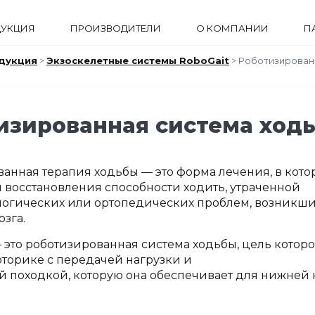
УКЦИЯ
ПРОИЗВОДИТЕЛИ
О КОМПАНИИ
П
дукция
>
Экзоскелетные системы RoboGait
>
Роботизирован
изированная система ходь
анная терапия ходьбы — это форма лечения, в кот
 восстановления способности ходить, утраченной
логических или ортопедических проблем, возникши
озга.
 это роботизированная система ходьбы, цель котор
торике с передачей нагрузки и
й походкой, которую она обеспечивает для нижней