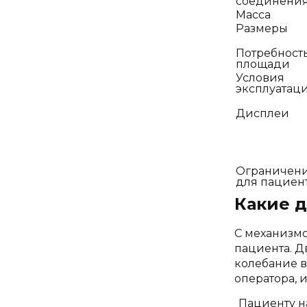
соединени
Масса
Размеры
Потребность
площади
Условия
эксплуатац
Дисплеи
Ограничен
для пациен
Какие 
С механизмо
пациента. Д
колебание в
оператора, 
Пациенту н