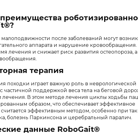
 преимущества роботизированно
t®?
е малоподвижности после заболеваний могут возник
ательного аппарата и нарушение кровообращения. 
емя лечения и снижает риск развития остеопороза,
овообращения.
торная терапия
я походки играет важную роль в неврологической 
с частичной поддержкой веса тела на беговой доро
лечения. В этом методе лечения циклы ходьбы па
рованным образом, что обеспечивает эффективное
 считается эффективным методом, особенно при таки
а, болезнь Паркинсона и церебральный паралич.
еские данные RoboGait®