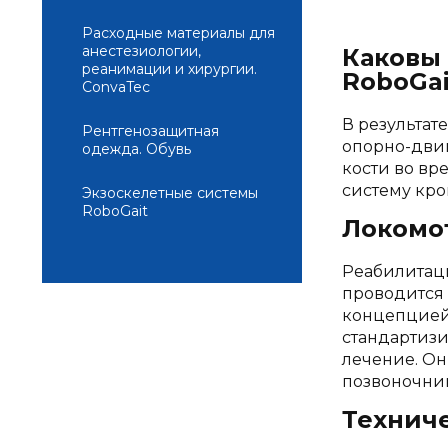
Расходные материалы для
анестезиологии,
Каковы
реанимации и хирургии.
RoboGai
ConvaTec
В результат
Рентгенозащитная
опорно-двиг
одежда. Обувь
кости во вр
систему кр
Экзоскелетные системы
RoboGait
Локомо
Реабилитаци
проводится 
концепцией 
стандартизи
лечение. Он
позвоночник
Технич