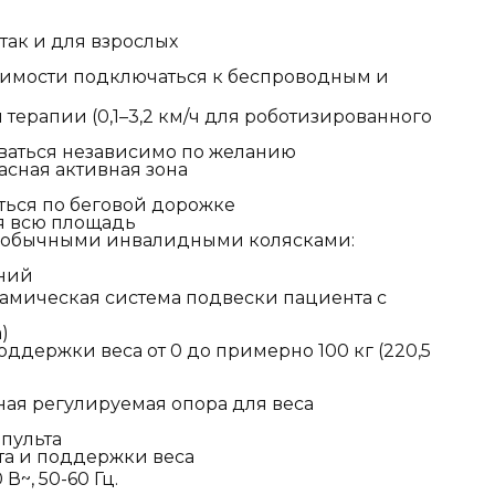
так и для взрослых
имости подключаться к беспроводным и
 терапии (0,1–3,2 км/ч для роботизированного
оваться независимо по желанию
пасная активная зона
ться по беговой дорожке
я всю площадь
 с обычными инвалидными колясками:
ений
намическая система подвески пациента с
)
держки веса от 0 до примерно 100 кг (220,5
ая регулируемая опора для веса
 пульта
а и поддержки веса
~, 50-60 Гц.