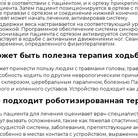
ся в соответствии с пациентом, и к ортезу прикреп
циента. Затем пациент позиционируется в ортезе с
 привязи с ортезом и соединение нижней конечности
евт может начать лечение, активировав систему.
ддержки веса настраивается на соответствующий ур
рожкой. Программное обеспечение системы синхрон
ронизации пациента с ортезом активируется систе
аствует в ходьбе с активными движениями ног. Сеан
времени, определенного физиотерапевтом.
ожет быть полезна терапия ходь
ет принести пользу людям с травмами головы, трав
собность ходить по другим неврологическим причин
 склерозом, церебральным параличом, болезнью П
ого и коленного суставов. Устройство подходит как д
е подходит роботизированная те
 пациента для лечения оценивает врач-специалист.
ут вызвать осложнения, такие как тяжелая спастично
судистой системы, заболевания, препятствующие а
собенно в местах контакта с устройством, выраженн