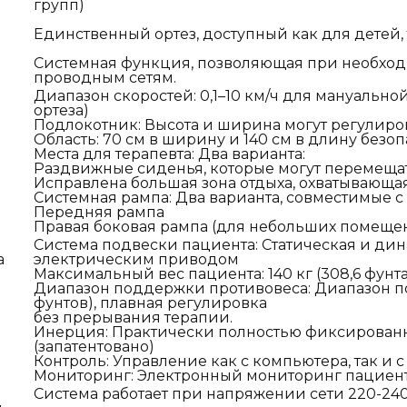
групп)
Единственный ортез, доступный как для детей, 
Системная функция, позволяющая при необход
проводным сетям.
Диапазон скоростей: 0,1–10 км/ч для мануальной
ортеза)
Подлокотник: Высота и ширина могут регулир
Область: 70 см в ширину и 140 см в длину безо
Места для терапевта: Два варианта:
Раздвижные сиденья, которые могут перемеща
Исправлена большая зона отдыха, охватывающа
Системная рампа: Два варианта, совместимые
Передняя рампа
Правая боковая рампа (для небольших помещ
Система подвески пациента: Статическая и ди
а
электрическим приводом
Максимальный вес пациента: 140 кг (308,6 фунта
Диапазон поддержки противовеса: Диапазон под
фунтов), плавная регулировка
без прерывания терапии.
Инерция: Практически полностью фиксированн
(запатентовано)
Контроль: Управление как с компьютера, так и с
Мониторинг: Электронный мониторинг пациент
Система работает при напряжении сети 220-240 В