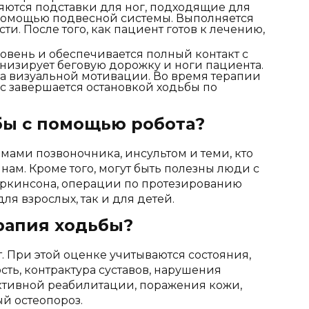
ляются подставки для ног, подходящие для
 помощью подвесной системы. Выполняется
. После того, как пациент готов к лечению,
овень и обеспечивается полный контакт с
изирует беговую дорожку и ноги пациента.
ма визуальной мотивации. Во время терапии
с завершается остановкой ходьбы по
бы с помощью робота?
мами позвоночника, инсультом и теми, кто
ам. Кроме того, могут быть полезны люди с
аркинсона, операции по протезированию
ля взрослых, так и для детей.
рапия ходьбы?
 При этой оценке учитываются состояния,
сть, контрактура суставов, нарушения
ктивной реабилитации, поражения кожи,
ый остеопороз.