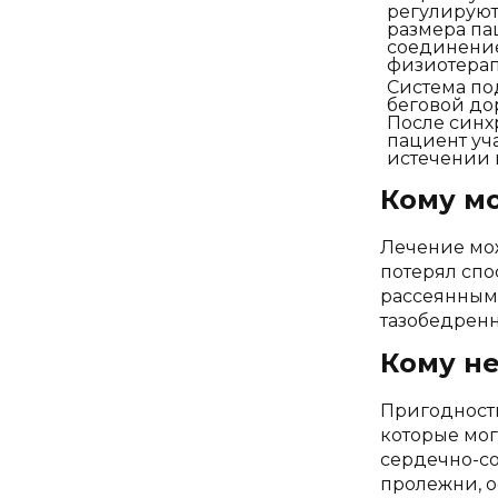
регулируют
размера па
соединение
физиотерап
Система по
беговой до
После синх
пациент уч
истечении 
Кому м
Лечение мож
потерял спо
рассеянным
тазобедренн
Кому н
Пригодность
которые мог
сердечно-со
пролежни, о