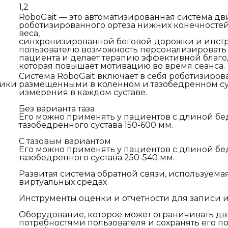
1,2
RoboGait — это автоматизированная система дв
роботизированного ортеза нижних конечност
веса,
синхронизированной беговой дорожки и инстру
пользователю возможность персонализировать 
пациента и делает терапию эффективной благо
которая повышает мотивацию во время сеанса.
Система RoboGait включает в себя роботизиров
тики
размещенными в коленном и тазобедренном сус
измерения в каждом суставе.
Без варианта таза
Его можно применять у пациентов с длиной б
тазобедренного сустава 150-600 мм.
С тазовым вариантом
Его можно применять у пациентов с длиной б
тазобедренного сустава 250-540 мм.
Развитая система обратной связи, используема
виртуальных средах
Инструменты оценки и отчетности для записи и 
Оборудование, которое может ограничивать дви
потребностями пользователя и сохранять его по