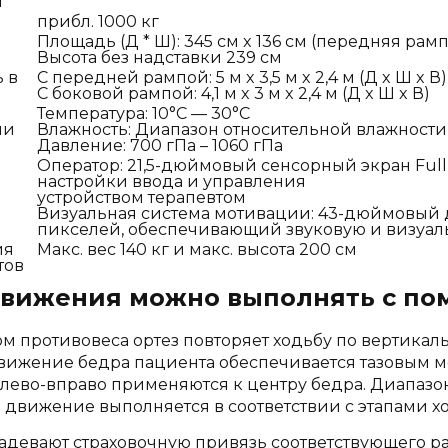
я
прибл. 1000 кг
Площадь (Д * Ш): 345 см x 136 см
(передняя рампа
Высота без надставки 239 см
 в
С передней рампой: 5 м x 3,5 м x 2,4 м (Д x Ш x В)
С боковой рампой: 4,1 м x 3 м x 2,4 м (Д x Ш x В)
Температура: 10°С — 30°С
ии
Влажность: Диапазон относительной влажности
Давление: 700 гПа – 1060 гПа
Оператор: 21,5-дюймовый сенсорный экран Ful
настройки ввода и управления
устройством терапевтом
Визуальная система мотивации: 43-дюймовый д
пикселей, обеспечивающий звуковую и визуал
ия
Макс. вес 140 кг и макс. высота 200 см
тов
движения можно выполнять с пом
м противовеса ортез повторяет ходьбу по вертикаль
вижение бедра пациента обеспечивается тазовым м
лево-вправо применяются к центру бедра. Диапаз
и движение выполняется в соответствии с этапами х
адевают страховочную привязь соответствующего р